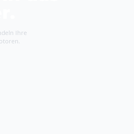
r.
ndeln Ihre
otoren.