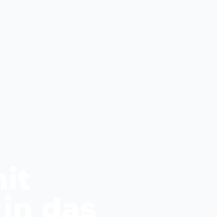
it
in das