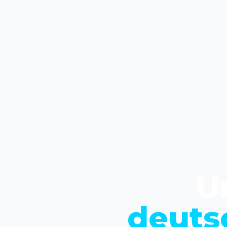
U
deuts