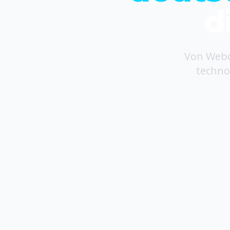
d
Von Webde
techno